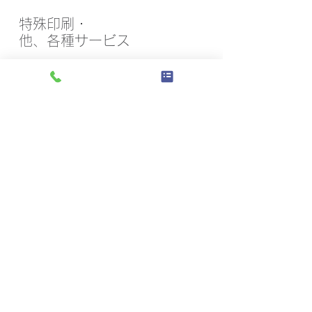
​特殊印刷・
他、各種サービス
​印刷会社のノウハウは多方面にわたります。販売促
進物（のぼりやノベルティなど）やウェブサイト制
作管理、仕分け発送業務など、私たちにはお客様の
「たいへん」を解決するチカラがあります。
トップページ
​会社概要
ご挨拶
桐屋印刷の魅力
会社案内
製品紹介
​抗ウイルス・抗菌
抗ウイルス印刷
抗ウイルス抗菌ホワイト封筒
抗ウイルス抗菌名刺
​抗ウイルスコピー紙