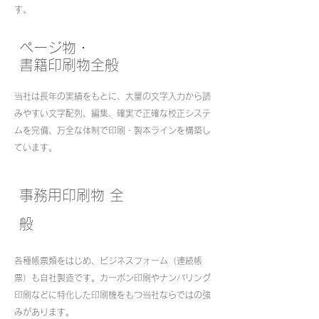
す。
​ページ物・
書籍印刷物全般
当社は長年の実績をもとに、大量の文字入力から読
みやすい文字配列、編集、確実で正確な校正システ
ムを完備、万全な体制で印刷・製本ラインを構築し
ています。
​事務用印刷物 全
般
各種帳票類をはじめ、ビジネスフォーム（連続帳
票）も自社製造です。カーボン印刷やナンバリング
印刷などに特化した印刷機をもつ当社ならではの強
みがあります。​