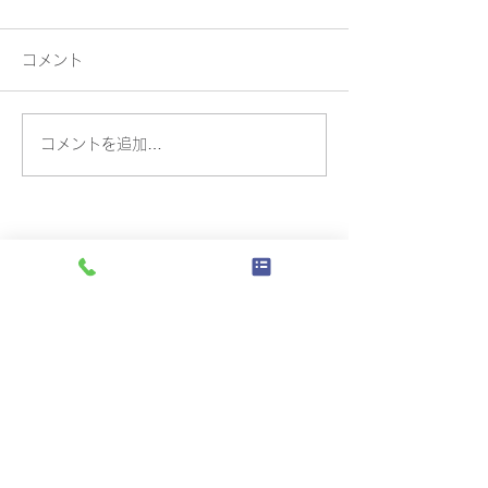
コメント
コメントを追加…
トップページ
​会社概要
ご挨拶
桐屋印刷の魅力
会社案内
製品紹介
​抗ウイルス・抗菌
抗ウイルス印刷
抗ウイルス抗菌ホワイト封筒
抗ウイルス抗菌名刺